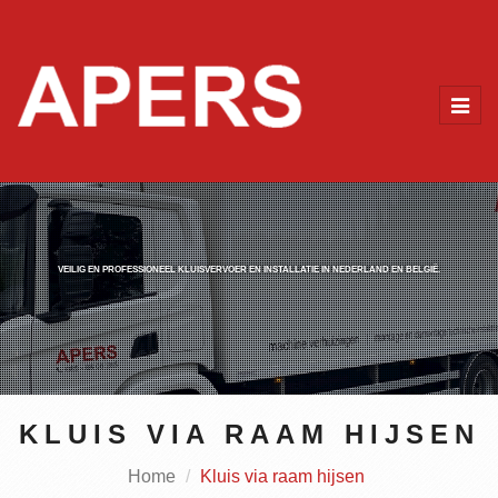
Toggl
navig
VEILIG EN PROFESSIONEEL KLUISVERVOER EN INSTALLATIE IN NEDERLAND EN BELGIË.
KLUIS VIA RAAM HIJSEN
Home
Kluis via raam hijsen